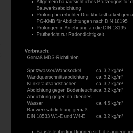
Allgemein bauaufsichtliches Prüfzeugnis für 
Bauwerksabdichtung
Prüfung bei erhöhter Druckbelastbarkeit gem
PG-KMB für Abdichtungen nach DIN 18195
Prüfungen in Anlehnung an die DIN 18195
Prüfbericht zur Radondichtigkeit
Verbrauch:
Gemäß MDS-Richtlinien
Spritzwasser/Wandsockel
ca. 3,2 kg/m²
Wandquerschnittsabdichtung
ca. 3,2 kg/m²
Klinkeraufsandsflächen
ca. 3,2 kg/m²
Abdichtung gegen Bodenfeuchte
ca. 3,2 kg/m²
Abdichtung gegen drückendes
Wasser
ca. 4,5 kg/m²
Bauwerksabdichtung gemäß
DIN 18533 W1-E und W4-E
ca. 3,2 kg/m²
Baustellenbedingt können sich die angegeb