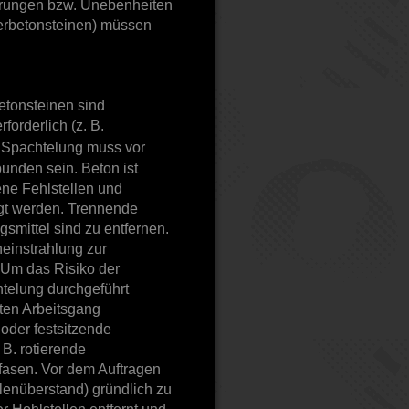
erungen bzw. Unebenheiten
werbetonsteinen) müssen
etonsteinen sind
rderlich (z. B.
e Spachtelung muss vor
unden sein. Beton ist
ene Fehlstellen und
gt werden. Trennende
smittel sind zu entfernen.
neinstrahlung zur
 Um das Risiko der
htelung durchgeführt
ten Arbeitsgang
oder festsitzende
B. rotierende
 fasen. Vor dem Auftragen
hlenüberstand) gründlich zu