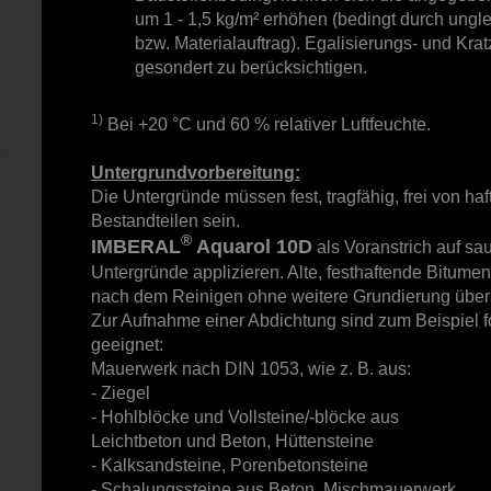
um 1 - 1,5 kg/m² erhöhen (bedingt durch ung
bzw. Materialauftrag). Egalisierungs- und Kra
gesondert zu berücksichtigen.
1)
Bei +20 °C und 60 % relativer Luftfeuchte.
Untergrundvorbereitung:
Die Untergründe müssen fest, tragfähig, frei von h
Bestandteilen sein.
®
IMBERAL
Aquarol 10D
als Voranstrich auf sa
Untergründe applizieren. Alte, festhaftende Bitum
nach dem Reinigen ohne weitere Grundierung übera
Zur Aufnahme einer Abdichtung sind zum Beispiel 
geeignet:
Mauerwerk nach DIN 1053, wie z. B. aus:
- Ziegel
- Hohlblöcke und Vollsteine/-blöcke aus
Leichtbeton und Beton, Hüttensteine
- Kalksandsteine, Porenbetonsteine
- Schalungssteine aus Beton, Mischmauerwerk