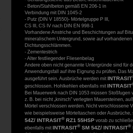
- Beton/Stahlbeton gemäß EN 206-1 in
Verbindung mit DIN 1045-2
- Putz (DIN V 18550)- Mörtelgruppe P III,
CS III, CS IV nach DIN EN 998-1
Vorhandene Anstriche und Beschichtungen auf Bit
mineralischem Untergrund, sowie auf vorhandenen 
Dichtungsschlämmen.
- Zementestrich
- Alter festliegender Fliesenbelag
Andere oben nicht genannte Untergründe sind für d
Anwendungsfall auf ihre Eignung zu prüfen. Das Ma
INTRASIT
ausgeführt sein. Ausbrüche werden mit
INTRASIT
geschlossen. Hohlkehlen ebenfalls mit
Bei Mauerwerk nach DIN 1053 müssen Stoßfugen vo
z. B. bei nicht „knirsch” verlegten Mauersteinen, a
Mörtel verschlossen werden. Nicht verschlossene V
wie beispielsweise Mörteltaschen oder Ausbrüche, 
®
54Z/ INTRASIT
RZ1 55HSP
vorab zu schließ
®
®
INTRASIT
SM 54Z/ INTRASIT
ebenfalls mit