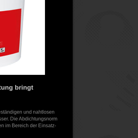
tung bringt
eständigen und nahtlosen
ser. Die Abdichtungsnorm
n im Bereich der Einsatz-