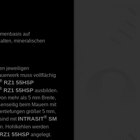
umenbasis auf
alten, mineralischen
en jeweiligen
uerwerk muss vollflächig
®
RZ1 55HSP
®
RZ1 55HSP
ausbilden.
n mehr als 5 mm Breite,
ußenseitig beim Mauern mit
ertiefungen größer 5 mm,
®
INTRASIT
SM
sind mit
en. Hohlkehlen werden
RZ1 55HSP
angelegt.