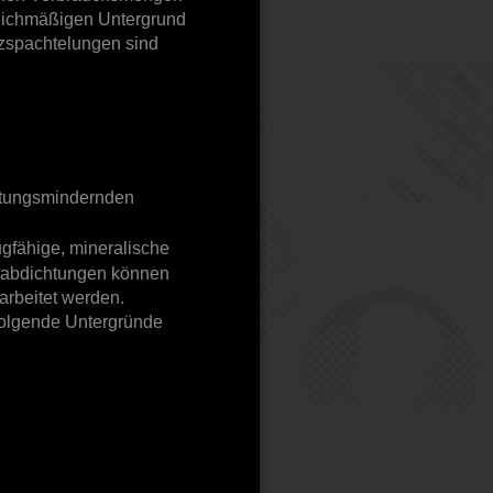
leichmäßigen Untergrund
tzspachtelungen sind
aftungsmindernden
ugfähige, mineralische
enabdichtungen können
rbeitet werden.
folgende Untergründe