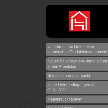
Unterbrochene Lieferketten
verursachen Produktionsengpässe
Neues Balkonsystem –fertig an nur
einem Arbeitstag
Selbsterklärend verpackt
Neue Lieferbedingungen ab
01.01.2021
Materialrücknahmen