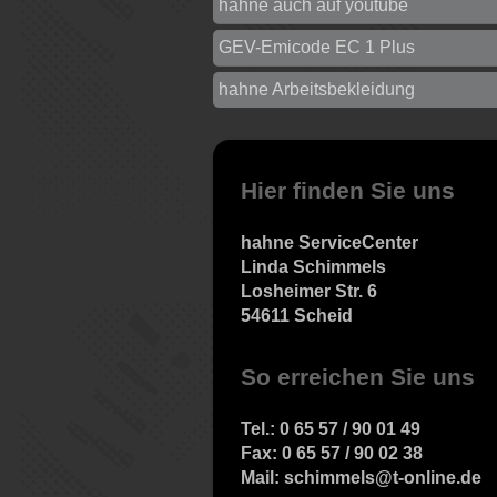
hahne auch auf youtube
GEV-Emicode EC 1 Plus
hahne Arbeitsbekleidung
Hier finden Sie uns
hahne ServiceCenter
Linda Schimmels
Losheimer Str. 6
54611 Scheid
So erreichen Sie uns
Tel.: 0 65 57 / 90 01 49
Fax: 0 65 57 / 90 02 38
Mail: schimmels@t-online.de