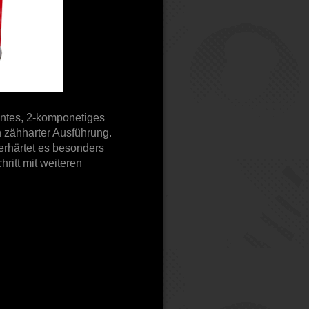
rentes, 2-komponetiges
 zähharter Ausführung.
erhärtet es besonders
hritt mit weiteren