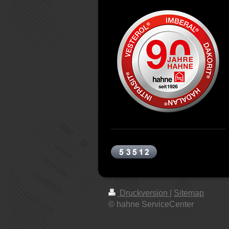
Druckversion
|
Sitemap
© hahne ServiceCenter