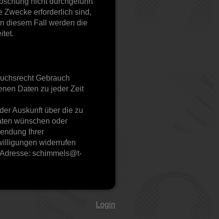
öschung nicht durchgeführt
e Zwecke erforderlich sind,
In diesem Fall werden die
tet.
ruchsrecht Gebrauch
nen Daten zu jeder Zeit
er Auskunft über die zu
aten wünschen oder
wendung Ihrer
illigungen widerrufen
l-Adresse: schimmels@t-
Login